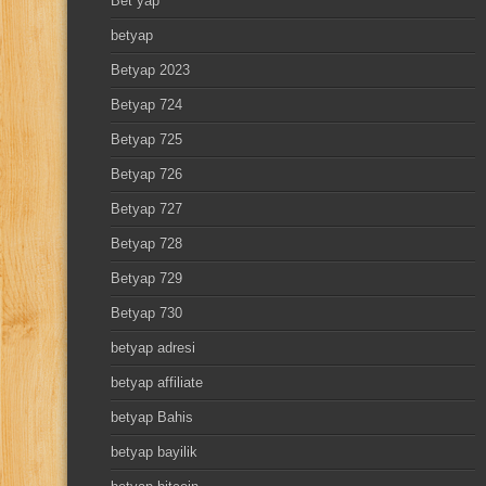
Bet yap
betyap
Betyap 2023
Betyap 724
Betyap 725
Betyap 726
Betyap 727
Betyap 728
Betyap 729
Betyap 730
betyap adresi
betyap affiliate
betyap Bahis
betyap bayilik