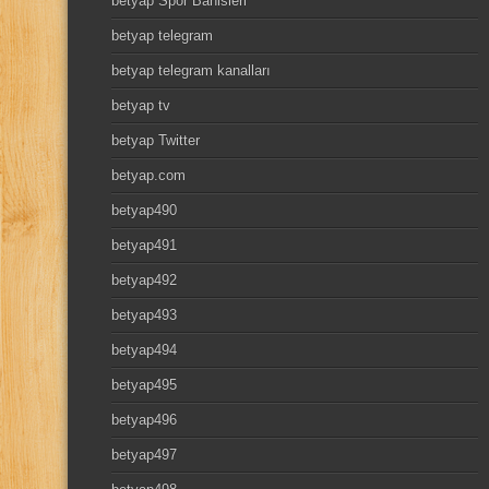
betyap Spor Bahisleri
betyap telegram
betyap telegram kanalları
betyap tv
betyap Twitter
betyap.com
betyap490
betyap491
betyap492
betyap493
betyap494
betyap495
betyap496
betyap497