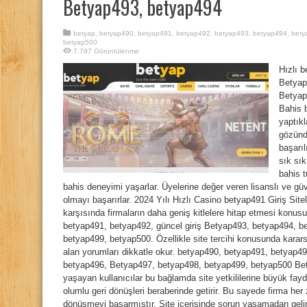
Betyap493, betyap494
betyap
,
betyap490
,
betyap491
,
betyap492
,
betyap493
,
betyap494
,
bety
betyap500
7,797 Görüntülenme
Hızlı 
Betyap
Betyap
Bahis b
yaptıkl
gözünd
başarıl
sık sık
bahis t
bahis deneyimi yaşarlar. Üyelerine değer veren lisanslı ve güv
olmayı başarırlar. 2024 Yılı Hızlı Casino betyap491 Giriş Sitel
karşısında firmaların daha geniş kitlelere hitap etmesi konusun
betyap491, betyap492, güncel giriş Betyap493, betyap494, 
betyap499, betyap500. Özellikle site tercihi konusunda karars
alan yorumları dikkatle okur. betyap490, betyap491, betyap4
betyap496, Betyap497, betyap498, betyap499, betyap500 Bety
yaşayan kullanıcılar bu bağlamda site yetkililerine büyük fayd
olumlu geri dönüşleri beraberinde getirir. Bu sayede firma her z
dönüşmeyi başarmıştır. Site içerisinde sorun yaşamadan gelir