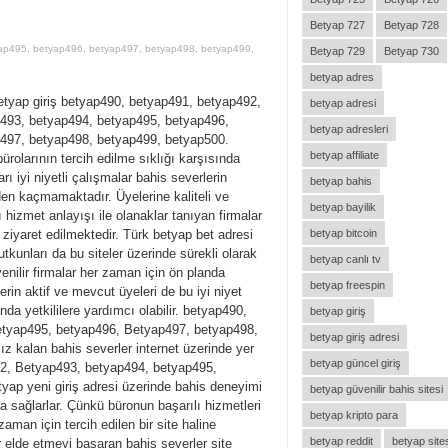
Betyap 727
Betyap 728
ap495
,
betyap496
,
betyap497
,
betyap498
,
betyap499
,
Betyap 729
Betyap 730
betyap adres
betyap giriş betyap490, betyap491, betyap492,
betyap adresi
493, betyap494, betyap495, betyap496,
betyap adresleri
497, betyap498, betyap499, betyap500.
betyap affiliate
ürolarının tercih edilme sıklığı karşısında
arı iyi niyetli çalışmalar bahis severlerin
betyap bahis
en kaçmamaktadır. Üyelerine kaliteli ve
betyap bayilik
ı hizmet anlayışı ile olanaklar tanıyan firmalar
 ziyaret edilmektedir. Türk betyap bet adresi
betyap bitcoin
utkunları da bu siteler üzerinde sürekli olarak
betyap canlı tv
enilir firmalar her zaman için ön planda
betyap freespin
erin aktif ve mevcut üyeleri de bu iyi niyet
da yetkililere yardımcı olabilir. betyap490,
betyap giriş
betyap495, betyap496, Betyap497, betyap498,
betyap giriş adresi
ız kalan bahis severler internet üzerinde yer
betyap güncel giriş
92, Betyap493, betyap494, betyap495,
ap yeni giriş adresi üzerinde bahis deneyimi
betyap güvenilir bahis sitesi
a sağlarlar. Çünkü büronun başarılı hizmetleri
betyap kripto para
aman için tercih edilen bir site haline
betyap reddit
betyap site
 elde etmeyi başaran bahis severler site