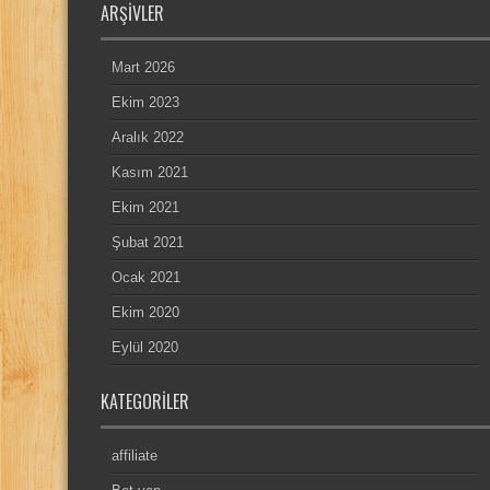
ARŞIVLER
Mart 2026
Ekim 2023
Aralık 2022
Kasım 2021
Ekim 2021
Şubat 2021
Ocak 2021
Ekim 2020
Eylül 2020
KATEGORILER
affiliate