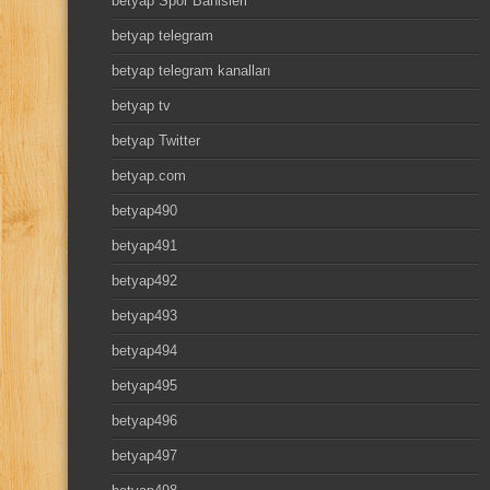
betyap Spor Bahisleri
betyap telegram
betyap telegram kanalları
betyap tv
betyap Twitter
betyap.com
betyap490
betyap491
betyap492
betyap493
betyap494
betyap495
betyap496
betyap497