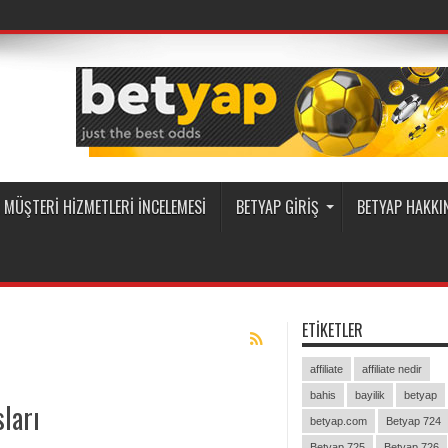
E MÜŞTERI HIZMETLERI İNCELEMESI
BETYAP GIRIŞ
BETYAP HAKKI
ETIKETLER
affiliate
affiliate nedir
bahis
bayilik
betyap
ları
betyap.com
Betyap 724
Betyap 725
Betyap 726