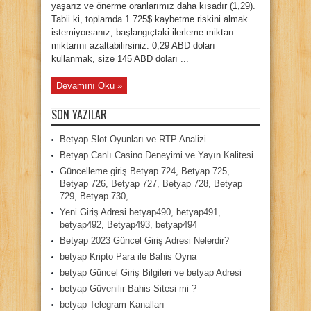
yaşarız ve önerme oranlarımız daha kısadır (1,29).
Tabii ki, toplamda 1.725$ kaybetme riskini almak
istemiyorsanız, başlangıçtaki ilerleme miktarı
miktarını azaltabilirsiniz. 0,29 ABD doları
kullanmak, size 145 ABD doları ...
Devamını Oku »
SON YAZILAR
Betyap Slot Oyunları ve RTP Analizi
Betyap Canlı Casino Deneyimi ve Yayın Kalitesi
Güncelleme giriş Betyap 724, Betyap 725,
Betyap 726, Betyap 727, Betyap 728, Betyap
729, Betyap 730,
Yeni Giriş Adresi betyap490, betyap491,
betyap492, Betyap493, betyap494
Betyap 2023 Güncel Giriş Adresi Nelerdir?
betyap Kripto Para ile Bahis Oyna
betyap Güncel Giriş Bilgileri ve betyap Adresi
betyap Güvenilir Bahis Sitesi mi ?
betyap Telegram Kanalları