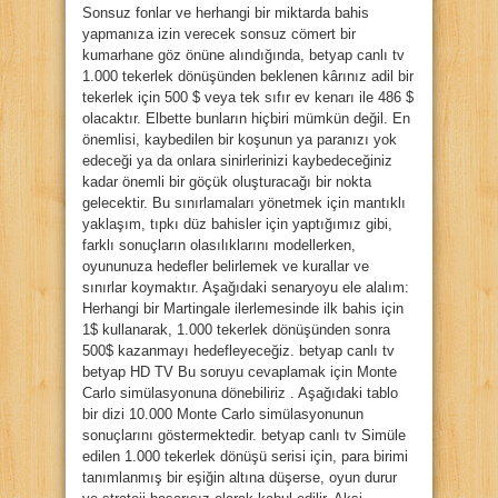
Sonsuz fonlar ve herhangi bir miktarda bahis
yapmanıza izin verecek sonsuz cömert bir
kumarhane göz önüne alındığında, betyap canlı tv
1.000 tekerlek dönüşünden beklenen kârınız adil bir
tekerlek için 500 $ veya tek sıfır ev kenarı ile 486 $
olacaktır. Elbette bunların hiçbiri mümkün değil. En
önemlisi, kaybedilen bir koşunun ya paranızı yok
edeceği ya da onlara sinirlerinizi kaybedeceğiniz
kadar önemli bir göçük oluşturacağı bir nokta
gelecektir. Bu sınırlamaları yönetmek için mantıklı
yaklaşım, tıpkı düz bahisler için yaptığımız gibi,
farklı sonuçların olasılıklarını modellerken,
oyununuza hedefler belirlemek ve kurallar ve
sınırlar koymaktır. Aşağıdaki senaryoyu ele alalım:
Herhangi bir Martingale ilerlemesinde ilk bahis için
1$ kullanarak, 1.000 tekerlek dönüşünden sonra
500$ kazanmayı hedefleyeceğiz. betyap canlı tv
betyap HD TV Bu soruyu cevaplamak için Monte
Carlo simülasyonuna dönebiliriz . Aşağıdaki tablo
bir dizi 10.000 Monte Carlo simülasyonunun
sonuçlarını göstermektedir. betyap canlı tv Simüle
edilen 1.000 tekerlek dönüşü serisi için, para birimi
tanımlanmış bir eşiğin altına düşerse, oyun durur