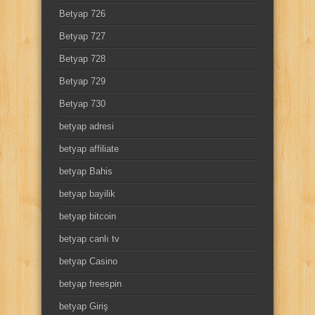
Betyap 726
Betyap 727
Betyap 728
Betyap 729
Betyap 730
betyap adresi
betyap affiliate
betyap Bahis
betyap bayilik
betyap bitcoin
betyap canlı tv
betyap Casino
betyap freespin
betyap Giriş