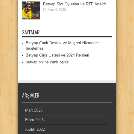
Betyap Slot Oyunları ve RTP Analizi
Mart 4, 2026
SAYFALAR
Betyap Canlı Destek ve Müşteri Hizmetleri
İncelemesi
Betyap Giriş Listesi ve 2024 Rehberi
betyap online canlı bahis
ARŞIVLER
Mart 2026
Ekim 2023
Aralık 2022