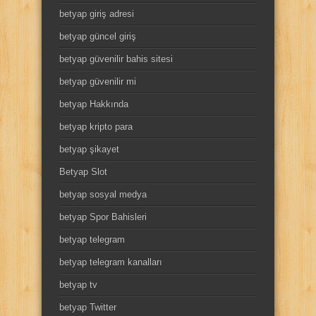
betyap giriş adresi
betyap güncel giriş
betyap güvenilir bahis sitesi
betyap güvenilir mi
betyap Hakkında
betyap kripto para
betyap şikayet
Betyap Slot
betyap sosyal medya
betyap Spor Bahisleri
betyap telegram
betyap telegram kanalları
betyap tv
betyap Twitter