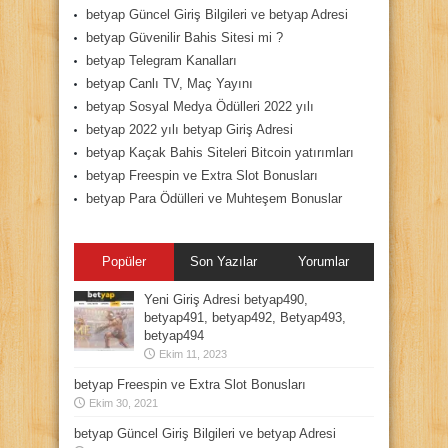
betyap Güncel Giriş Bilgileri ve betyap Adresi
betyap Güvenilir Bahis Sitesi mi ?
betyap Telegram Kanalları
betyap Canlı TV, Maç Yayını
betyap Sosyal Medya Ödülleri 2022 yılı
betyap 2022 yılı betyap Giriş Adresi
betyap Kaçak Bahis Siteleri Bitcoin yatırımları
betyap Freespin ve Extra Slot Bonusları
betyap Para Ödülleri ve Muhteşem Bonuslar
Popüler
Son Yazılar
Yorumlar
Yeni Giriş Adresi betyap490,
betyap491, betyap492, Betyap493,
betyap494
Ekim 11, 2023
betyap Freespin ve Extra Slot Bonusları
Ekim 30, 2021
betyap Güncel Giriş Bilgileri ve betyap Adresi