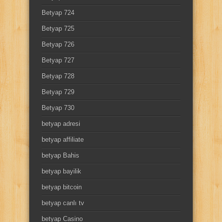
Betyap 724
Betyap 725
Betyap 726
Betyap 727
Betyap 728
Betyap 729
Betyap 730
betyap adresi
betyap affiliate
betyap Bahis
betyap bayilik
betyap bitcoin
betyap canlı tv
betyap Casino