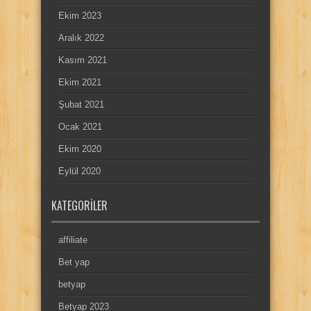
Ekim 2023
Aralık 2022
Kasım 2021
Ekim 2021
Şubat 2021
Ocak 2021
Ekim 2020
Eylül 2020
KATEGORILER
affiliate
Bet yap
betyap
Betyap 2023