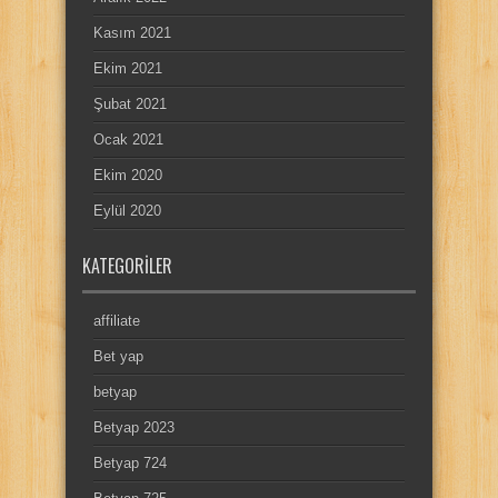
Kasım 2021
Ekim 2021
Şubat 2021
Ocak 2021
Ekim 2020
Eylül 2020
KATEGORILER
affiliate
Bet yap
betyap
Betyap 2023
Betyap 724