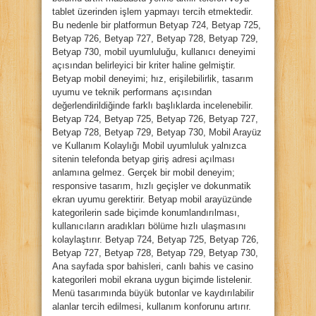
tablet üzerinden işlem yapmayı tercih etmektedir.
Bu nedenle bir platformun Betyap 724, Betyap 725,
Betyap 726, Betyap 727, Betyap 728, Betyap 729,
Betyap 730, mobil uyumluluğu, kullanıcı deneyimi
açısından belirleyici bir kriter haline gelmiştir.
Betyap mobil deneyimi; hız, erişilebilirlik, tasarım
uyumu ve teknik performans açısından
değerlendirildiğinde farklı başlıklarda incelenebilir.
Betyap 724, Betyap 725, Betyap 726, Betyap 727,
Betyap 728, Betyap 729, Betyap 730, Mobil Arayüz
ve Kullanım Kolaylığı Mobil uyumluluk yalnızca
sitenin telefonda betyap giriş adresi açılması
anlamına gelmez. Gerçek bir mobil deneyim;
responsive tasarım, hızlı geçişler ve dokunmatik
ekran uyumu gerektirir. Betyap mobil arayüzünde
kategorilerin sade biçimde konumlandırılması,
kullanıcıların aradıkları bölüme hızlı ulaşmasını
kolaylaştırır. Betyap 724, Betyap 725, Betyap 726,
Betyap 727, Betyap 728, Betyap 729, Betyap 730,
Ana sayfada spor bahisleri, canlı bahis ve casino
kategorileri mobil ekrana uygun biçimde listelenir.
Menü tasarımında büyük butonlar ve kaydırılabilir
alanlar tercih edilmesi, kullanım konforunu artırır.